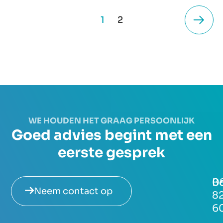
1
2
WE HOUDEN HET GRAAG PERSOONLIJK
Goed advies begint met een
eerste gesprek
Be
0
Neem contact op
8
6