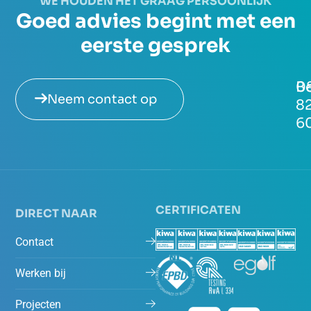
WE HOUDEN HET GRAAG PERSOONLIJK
Goed advies begint met een
eerste gesprek
Be
0
Neem contact op
8
6
CERTIFICATEN
DIRECT NAAR
Contact
Werken bij
Projecten