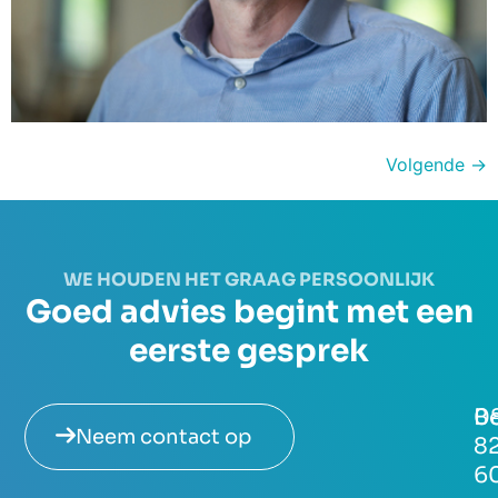
Volgende
→
WE HOUDEN HET GRAAG PERSOONLIJK
Goed advies begint met een
eerste gesprek
Be
0
Neem contact op
8
6