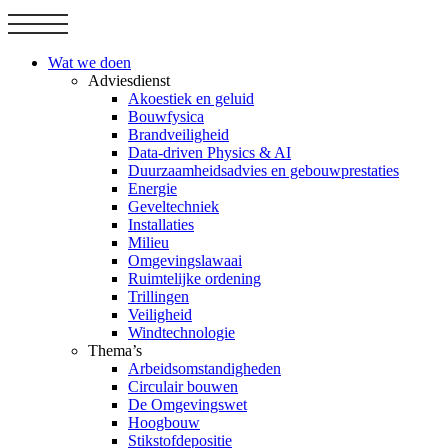
Wat we doen
Adviesdienst
Akoestiek en geluid
Bouwfysica
Brandveiligheid
Data-driven Physics & AI
Duurzaamheidsadvies en gebouwprestaties
Energie
Geveltechniek
Installaties
Milieu
Omgevingslawaai
Ruimtelijke ordening
Trillingen
Veiligheid
Windtechnologie
Thema’s
Arbeidsomstandigheden
Circulair bouwen
De Omgevingswet
Hoogbouw
Stikstofdepositie