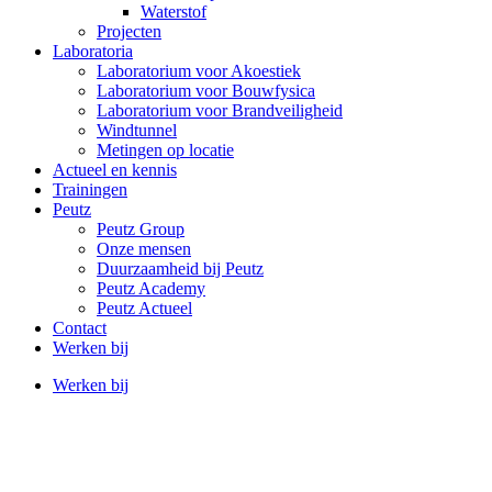
Waterstof
Projecten
Laboratoria
Laboratorium voor Akoestiek
Laboratorium voor Bouwfysica
Laboratorium voor Brandveiligheid
Windtunnel
Metingen op locatie
Actueel en kennis
Trainingen
Peutz
Peutz Group
Onze mensen
Duurzaamheid bij Peutz
Peutz Academy
Peutz Actueel
Contact
Werken bij
Werken bij