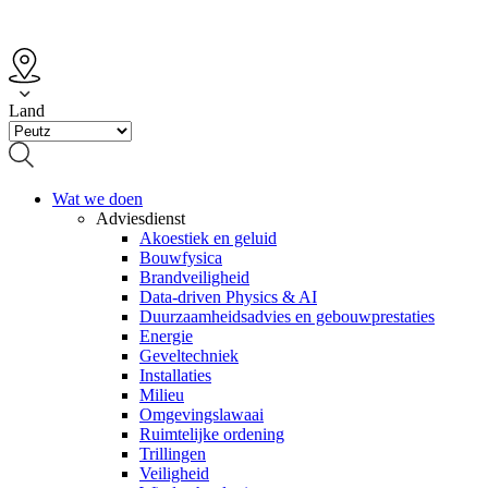
Ga
naar
de
inhoud
Land
Wat we doen
Adviesdienst
Akoestiek en geluid
Bouwfysica
Brandveiligheid
Data-driven Physics & AI
Duurzaamheidsadvies en gebouwprestaties
Energie
Geveltechniek
Installaties
Milieu
Omgevingslawaai
Ruimtelijke ordening
Trillingen
Veiligheid