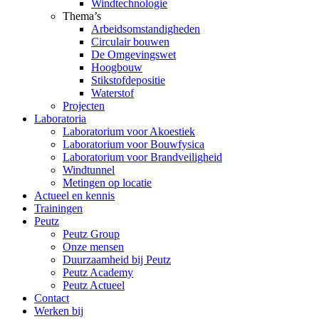
Windtechnologie
Thema’s
Arbeidsomstandigheden
Circulair bouwen
De Omgevingswet
Hoogbouw
Stikstofdepositie
Waterstof
Projecten
Laboratoria
Laboratorium voor Akoestiek
Laboratorium voor Bouwfysica
Laboratorium voor Brandveiligheid
Windtunnel
Metingen op locatie
Actueel en kennis
Trainingen
Peutz
Peutz Group
Onze mensen
Duurzaamheid bij Peutz
Peutz Academy
Peutz Actueel
Contact
Werken bij