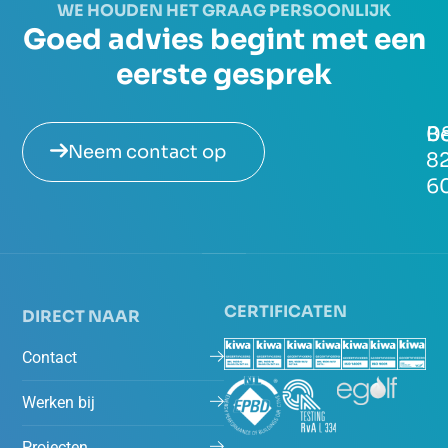
WE HOUDEN HET GRAAG PERSOONLIJK
Goed advies begint met een
eerste gesprek
Be
0
Neem contact op
8
6
CERTIFICATEN
DIRECT NAAR
Contact
Werken bij
Projecten