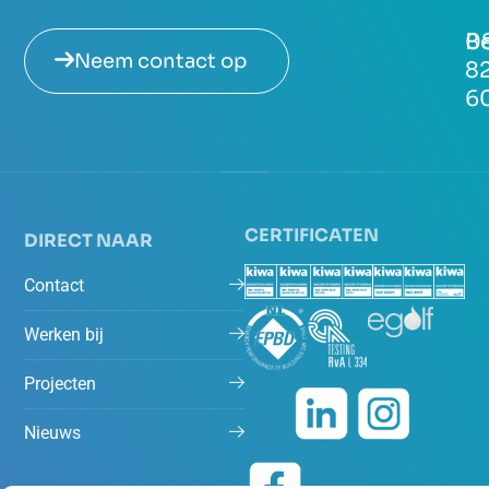
Be
0
Neem contact op
8
6
CERTIFICATEN
DIRECT NAAR
Contact
Werken bij
Projecten
Nieuws