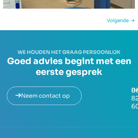
Volgende
→
WE HOUDEN HET GRAAG PERSOONLIJK
Goed advies begint met een
eerste gesprek
Be
0
Neem contact op
8
6