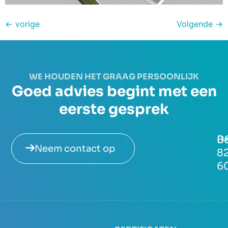
←
vorige
Volgende
→
WE HOUDEN HET GRAAG PERSOONLIJK
Goed advies begint met een
eerste gesprek
Be
0
Neem contact op
8
6