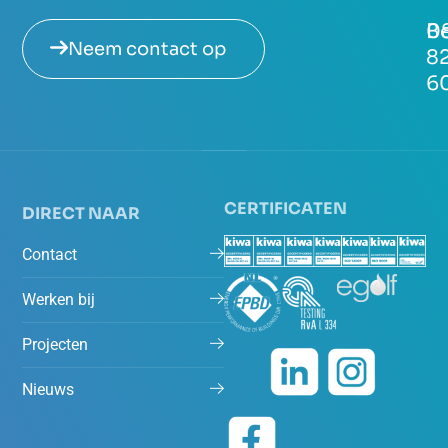
Be
0
Neem contact op
8
6
CERTIFICATEN
DIRECT NAAR
Contact
Werken bij
Projecten
Nieuws