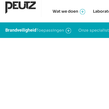
Wat we doen
Laborat
Brandveiligheid
Toepassingen
Onze specialis
Home
/
Nieuws
/
Brandveiligheid in het hoogste gebouw van
PUBLICATIE
Brandveiligheid 
gebouw van Ned