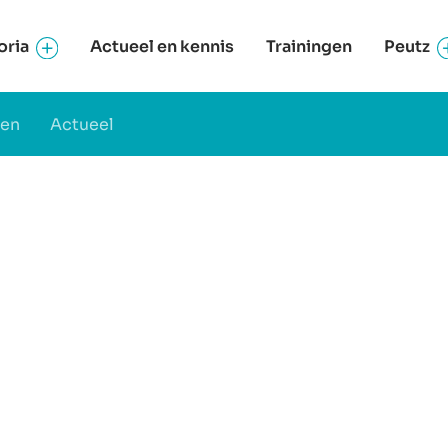
oria
Actueel en kennis
Trainingen
Peutz
ten
Actueel
 Nederland
in het hoogste
erland