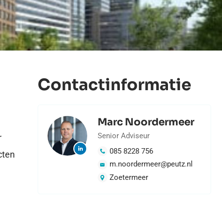
Contactinformatie
Marc Noordermeer
Senior Adviseur
r
085 8228 756
cten
m.noordermeer@peutz.nl
Zoetermeer