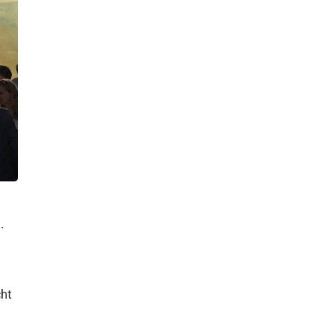
.
cht