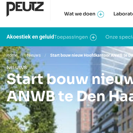
Wat we doen
Laborat
Akoestiek en geluid
Toepassingen
Onze speci
Home
/
Nieuws
/
Start bouw nieuw Hoofdkantoor ANWB te D
NIEUWS
Start bouw nieu
ANWB te Den Ha