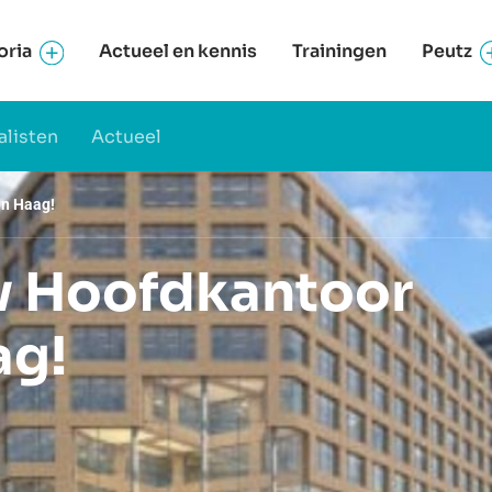
oria
Actueel en kennis
Trainingen
Peutz
alisten
Actueel
en Haag!
w Hoofdkantoor
ag!