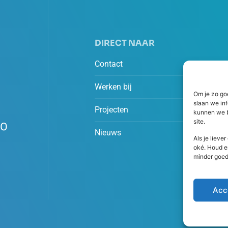
DIRECT NAAR
Contact
Werken bij
Om je zo go
slaan we in
Projecten
kunnen we b
site.
00
Nieuws
Als je lieve
oké. Houd e
minder goed
Acc