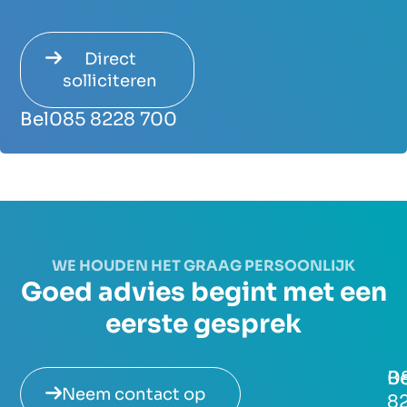
Direct
solliciteren
Bel
085 8228 700
WE HOUDEN HET GRAAG PERSOONLIJK
Goed advies begint met een
eerste gesprek
Be
0
Neem contact op
8