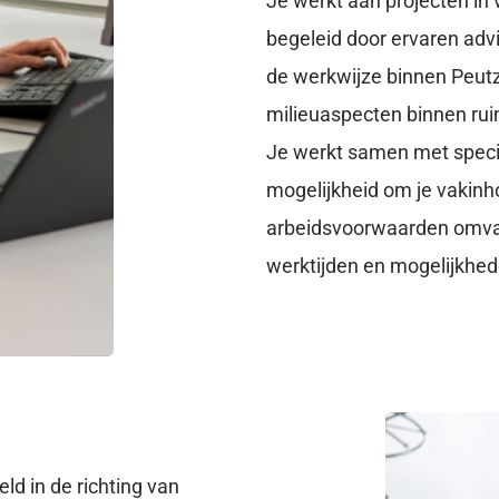
Je werkt aan projecten in 
begeleid door ervaren advi
de werkwijze binnen Peutz
milieuaspecten binnen rui
Je werkt samen met special
mogelijkheid om je vakinho
arbeidsvoorwaarden omvat
werktijden en mogelijkhede
ld in de richting van