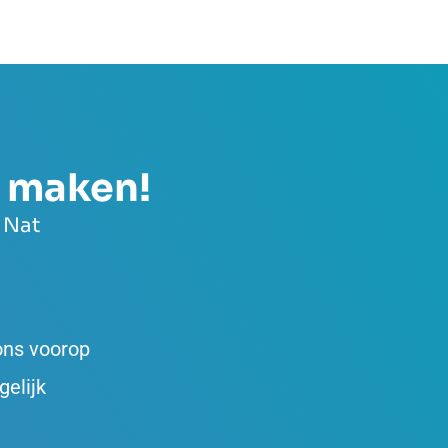
s maken!
 Nat
 ons voorop
gelijk