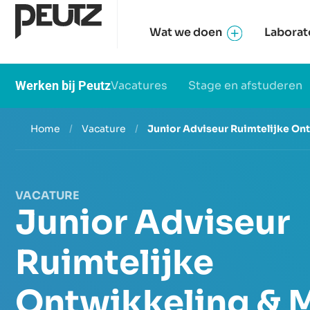
Wat we doen
Laborat
Werken bij Peutz
Vacatures
Stage en afstuderen
Home
/
Vacature
/
Junior Adviseur Ruimtelijke On
VACATURE
Junior Adviseur
Ruimtelijke
Ontwikkeling & 