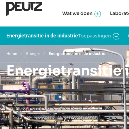
Wat we doen
Laborat
Energietransitie in de industrie
Toepassingen
Home
/
Energie
/
Energietransitie in de industrie
Energietransitie 