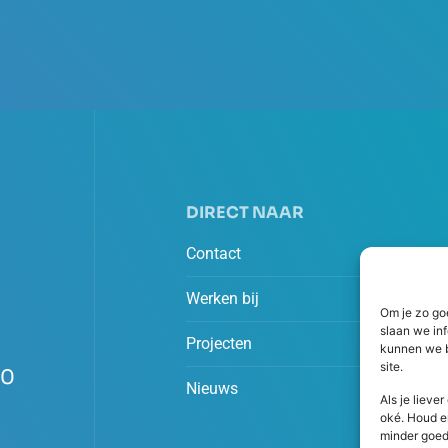
DIRECT NAAR
Contact
Werken bij
Om je zo go
slaan we in
Projecten
kunnen we b
site.
00
Nieuws
Als je lieve
oké. Houd e
minder goed