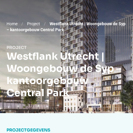
Home
/
Project
/
Westflank Utrecht | Woongebouw de Syp
– kantoorgebouw Central Park
PROJECT
Westflank Utrecht |
Woongebouw de Syp –
kantoorgebouw
Central Park
PROJECTGEGEVENS