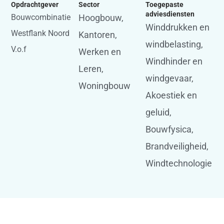
Opdrachtgever
Sector
Toegepaste
adviesdiensten
Bouwcombinatie
Hoogbouw
,
Winddrukken en
Westflank Noord
Kantoren
,
windbelasting
,
V.o.f
Werken en
Windhinder en
Leren
,
windgevaar
,
Woningbouw
Akoestiek en
geluid
,
Bouwfysica
,
Brandveiligheid
,
Windtechnologie