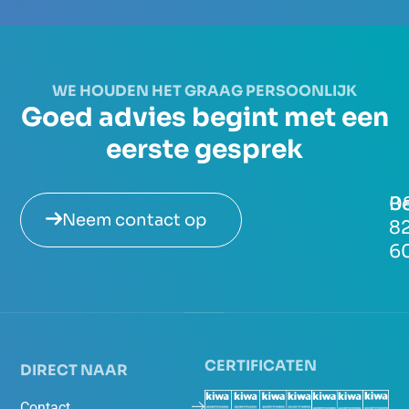
WE HOUDEN HET GRAAG PERSOONLIJK
Goed advies begint met een
eerste gesprek
Be
0
Neem contact op
8
6
CERTIFICATEN
DIRECT NAAR
Contact